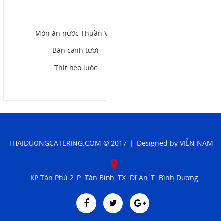
Email
thaiduongcatering@gmail.com
Món ăn nước Thuần Việt
Gọi cho chúng tôi
Bán canh tươi
Thịt heo luộc
Nhắn tin
Mail
COPYRIGHT 2016. ALL RIGHTS RESERVED
THAIDUONGCATERING.COM
© 2017
|
Designed by
VIỄN NAM
KP.Tân Phú 2, P. Tân Bình, TX. Dĩ An, T. Bình Dương