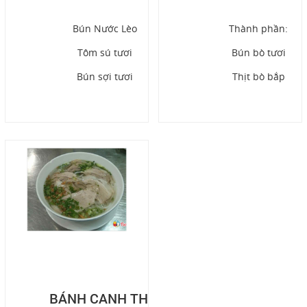
Liên hệ
Bún Nước Lèo
Thành phần:
Đóng
Tôm sú tươi
Bún bò tươi
Bún sợi tươi
Thịt bò bắp
LET'S GET SOCIAL
Thịt ram
Chả lụa
Món ăn đặc biệt với hương vị
Facebook
miền đất mũi
Twitter
Google
LIÊN HỆ
HotLine
0938209585
BÁNH CANH THỊT