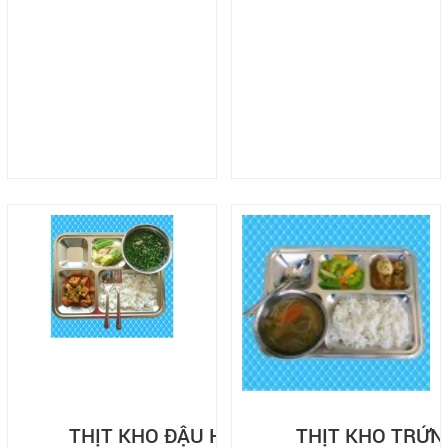
Liên hệ
Đóng
LET'S GET SOCIAL
Facebook
Twitter
Google
LIÊN HỆ
HotLine
0938209585
THỊT KHO ĐẬU HŨ
THỊT KHO TRỨN