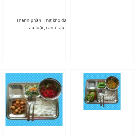
Email
thaiduongcatering@gmail.com
Thành phần: Thịt kho đậu hũ,
rau luộc, canh rau
Gọi cho chúng tôi
Nhắn tin
Mail
COPYRIGHT 2016. ALL RIGHTS RESERVED