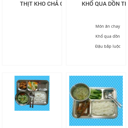
THỊT KHO CHẢ CÁ
KHỔ QUA DỒN TH
Món ăn chay
Khổ qua dồn
Đậu bắp luộc