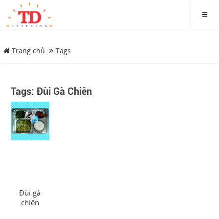
Trang chủ
Tags
DANH MỤC
Tags: Đùi Gà Chiên
Trang chủ
Giới thiệu
Thực đơn
Hình ảnh
Đùi gà
Tin tức
chiên