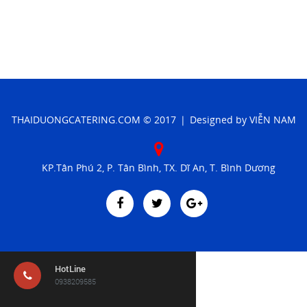
Liên hệ
Đóng
LET'S GET SOCIAL
THAIDUONGCATERING.COM
© 2017
|
Designed by
VIỄN NAM
Facebook
Twitter
KP.Tân Phú 2, P. Tân Bình, TX. Dĩ An, T. Bình Dương
Google
LIÊN HỆ
HotLine
0938209585