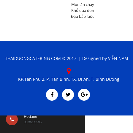
Liên hệ
Món ăn chay
Khổ qua dồn
Đậu bắp luộc
Đóng
LET'S GET SOCIAL
Facebook
THAIDUONGCATERING.COM
© 2017
|
Designed by
VIỄN NAM
Twitter
KP.Tân Phú 2, P. Tân Bình, TX. Dĩ An, T. Bình Dương
Google
LIÊN HỆ
HotLine
0938209585