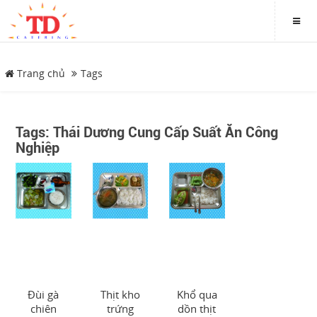
Trang chủ
Tags
DANH MỤC
Tags: Thái Dương Cung Cấp Suất Ăn Công
Nghiệp
Trang chủ
Giới thiệu
Thực đơn
Hình ảnh
Tin tức
Đùi gà
Thịt kho
Khổ qua
chiên
trứng
dồn thịt