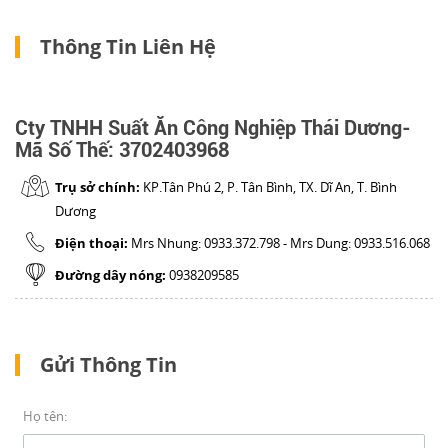
Liên hệ
Thông Tin Liên Hệ
Đóng
Cty TNHH Suất Ăn Công Nghiệp Thái Dương-
LET'S GET SOCIAL
Mã Số Thế: 3702403968
Facebook
Trụ sở chính:
KP.Tân Phú 2, P. Tân Bình, TX. Dĩ An, T. Bình
Dương
Twitter
Điện thoại:
Mrs Nhung: 0933.372.798 - Mrs Dung: 0933.516.068
Đường dây nóng:
0938209585
Google
LIÊN HỆ
Gửi Thông Tin
HotLine
0938209585
Họ tên: