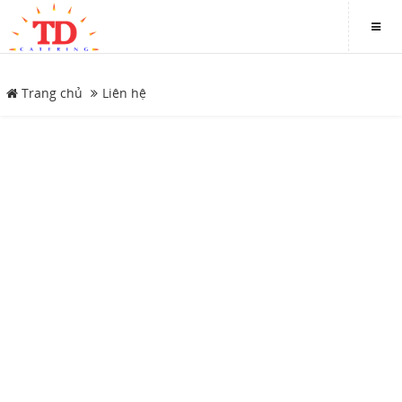
Trang chủ
Liên hệ
DANH MỤC
Trang chủ
Giới thiệu
Thực đơn
Hình ảnh
Tin tức