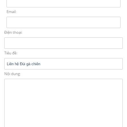
Email
Email:
thaiduongcatering@gmail.com
Gọi cho chúng tôi
Điện thoại:
Nhắn tin
Tiêu đề:
Mail
Nội dung:
COPYRIGHT 2016. ALL RIGHTS RESERVED